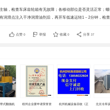
主轴，检查车床齿轮箱有无故障；各移动部位是否灵活正常；螺
有润滑点注入干净润滑油剂后，再开车低速运转1－2分钟，检
点赞
举报
收藏
分享
0
0
37
带式翻抛机
梧州企业要申请荣誉资
杭州机械设备回收《正
北京冷库